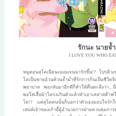
รักนะ นายจ้ำ
I LOVE YOU WHO EAT
หมูตอนสุโดเนี่ยนะผอมจนน่ารักขึ้น!? โปรดิวเ
โดเป็นชายอ้วนท้วนจ้ำม่ำที่รักการกินเป็นชีวิต
พยาบาล พอกลับมาอีกทีก็ทำให้ตื่นตะลึงว่า...นี่ม
พอใส่เสื้อผ้าโคร่งเกินตัวแล้วทำเอาเหล่าสต๊าฟใจ
โด!? แต่สุโดคนนั้นก็บอกว่าตัวเองมอบใจรักให
เสน่ห์เจ้าของเก้าอี้ผู้อำนวยการฝ่ายควบคุมก