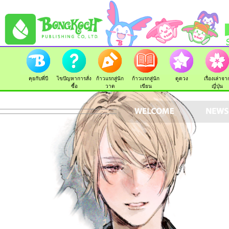
คุยกับพี่บี
ไขปัญหาการสั่ง
ก้าวแรกสู่นัก
ก้าวแรกสู่นัก
ดูดวง
เรื่องเล่าจา
ซื้อ
วาด
เขียน
ญี่ปุ่น