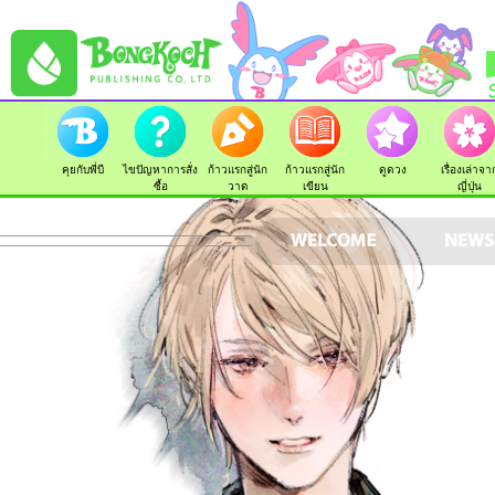
คุยกับพี่บี
ไขปัญหาการสั่ง
ก้าวแรกสู่นัก
ก้าวแรกสู่นัก
ดูดวง
เรื่องเล่าจา
ซื้อ
วาด
เขียน
ญี่ปุ่น