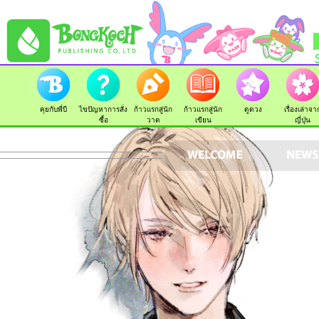
คุยกับพี่บี
ไขปัญหาการสั่ง
ก้าวแรกสู่นัก
ก้าวแรกสู่นัก
ดูดวง
เรื่องเล่าจา
ซื้อ
วาด
เขียน
ญี่ปุ่น