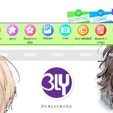
Wallpaper
e-card
ัก
ดูดวง
เรื่องเล่าจาก
ประกาศลิขสิทธิ์
อัพเดทข่าว
ญี่ปุ่น
การ์ตูน
P U B L I S H I N G