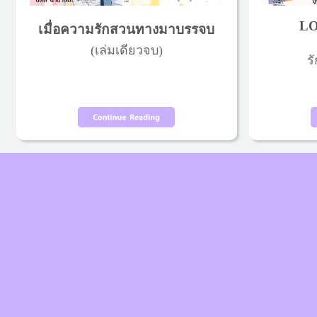
LO
เมื่อความรักสวนทางมาบรรจบ
(เล่มเดียวจบ)
รั