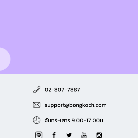
02-807-7887
M
support@bongkoch.com
จันทร์-เสาร์ 9.00-17.00น.