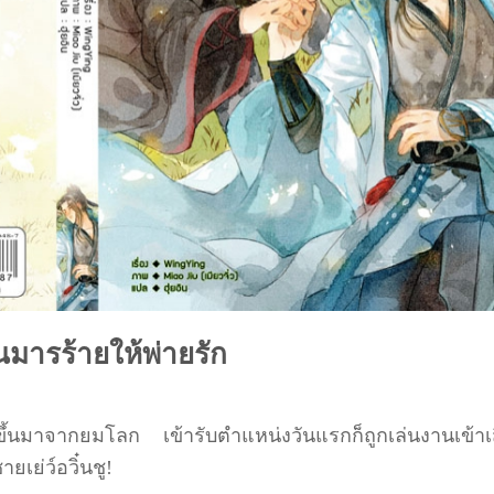
ยนมารร้ายให้พ่ายรัก
หน่งขึ้นมาจากยมโลก เข้ารับตำแหน่งวันแรกก็ถูกเล่นงานเข้าเ
ยเย่ว์อวิ๋นชู!