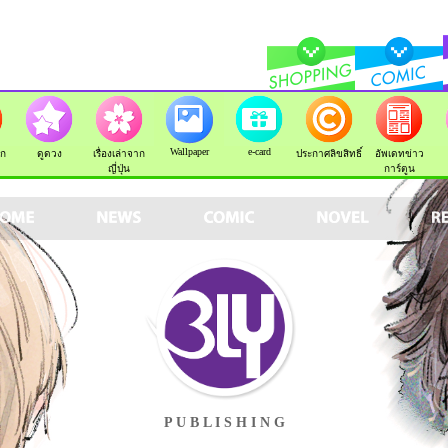
Wallpaper
e-card
ัก
ดูดวง
เรื่องเล่าจาก
ประกาศลิขสิทธิ์
อัพเดทข่าว
ญี่ปุ่น
การ์ตูน
P U B L I S H I N G