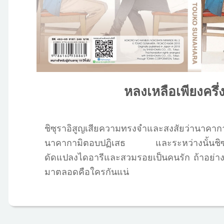
หลงเหลือเพียงครึ่
ชิซุราอิสูญเสียความทรงจำและสงสัยว่านาคากา
นาคากามิตอบปฏิเสธ และระหว่างนั้นชิซุราอ
ดัดแปลงไดอารีและสวมรอยเป็นคนรัก ถ้าอย่างนั้
มาตลอดคือใครกันแน่