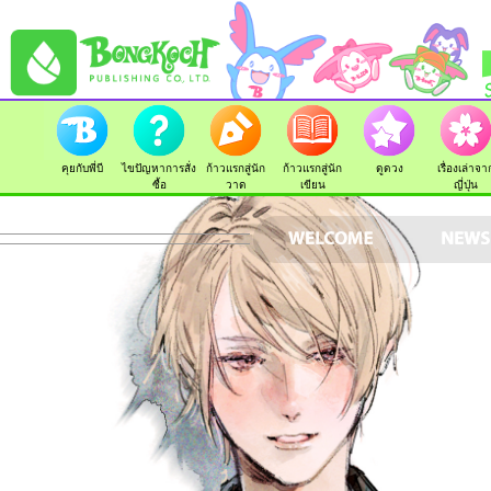
คุยกับพี่บี
ไขปัญหาการสั่ง
ก้าวแรกสู่นัก
ก้าวแรกสู่นัก
ดูดวง
เรื่องเล่าจา
ซื้อ
วาด
เขียน
ญี่ปุ่น