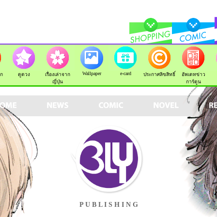
Wallpaper
e-card
ัก
ดูดวง
เรื่องเล่าจาก
ประกาศลิขสิทธิ์
อัพเดทข่าว
ญี่ปุ่น
การ์ตูน
P U B L I S H I N G