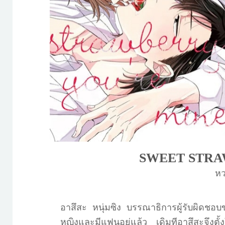
SWEET STRA
หว
อาสึสะ หนุ่มซิง บรรณาธิการผู้รับผิดชอบ
หญิงและมีแฟนอยู่แล้ว เดิมทีอาสึสะจึงตั