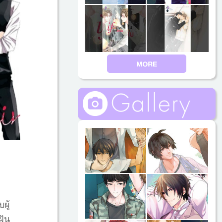
ผู้
ฝัน