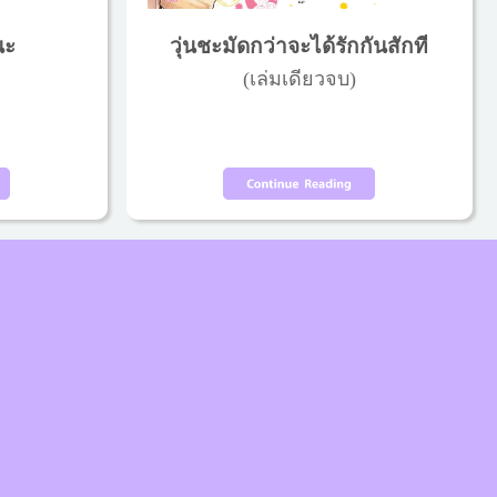
นะ
วุ่นชะมัดกว่าจะได้รักกันสักที
(เล่มเดียวจบ)