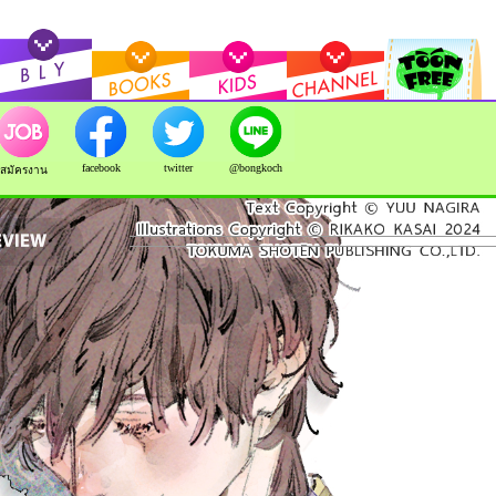
facebook
twitter
@bongkoch
สมัครงาน