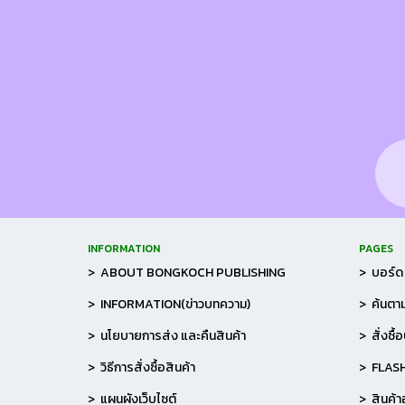
INFORMATION
PAGES
> ABOUT BONGKOCH PUBLISHING
> บอร์ด 
> INFORMATION(ข่าวบทความ)
> ค้นตาม
> นโยบายการส่ง และคืนสินค้า
> สั่งซื้
> วิธีการสั่งซื้อสินค้า
> FLAS
> แผนผังเว็บไซต์
> สินค้