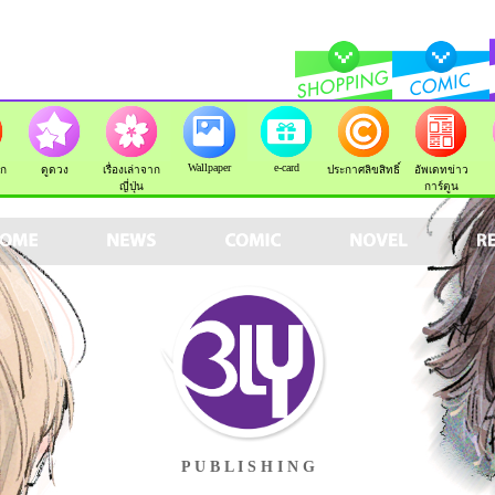
Wallpaper
e-card
ัก
ดูดวง
เรื่องเล่าจาก
ประกาศลิขสิทธิ์
อัพเดทข่าว
ญี่ปุ่น
การ์ตูน
P U B L I S H I N G