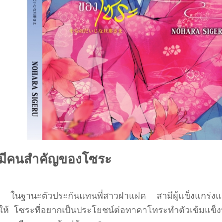
มีคนสำคัญของโซระ
เล็กๆ ในฐานะตัวประกันแทนพี่สาวฝาแฝด สามีผู้แข็งแกร่ง
ห้ โซระที่อยากเป็นประโยชน์ต่อทาคาโทระทำตัวเข้มแข็ง