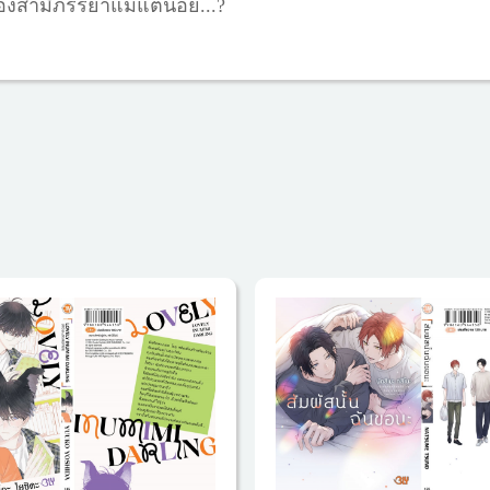
์ของสามีภรรยาแม้แต่น้อย...?