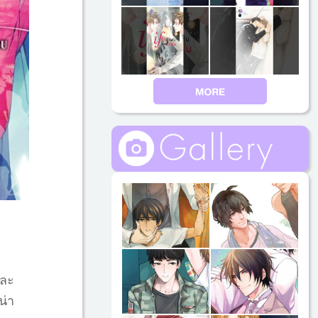
และ
น่า