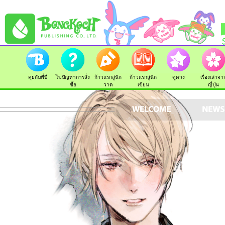
คุยกับพี่บี
ไขปัญหาการสั่ง
ก้าวแรกสู่นัก
ก้าวแรกสู่นัก
ดูดวง
เรื่องเล่าจา
ซื้อ
วาด
เขียน
ญี่ปุ่น