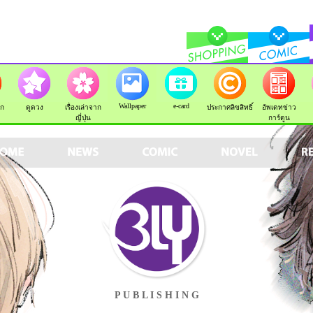
Wallpaper
e-card
ัก
ดูดวง
เรื่องเล่าจาก
ประกาศลิขสิทธิ์
อัพเดทข่าว
ญี่ปุ่น
การ์ตูน
P U B L I S H I N G