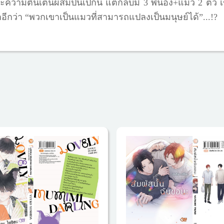
ะความตื่นเต้นผสมปนเปกัน แต่กลับมี 3 พี่น้อง+แมว 2 ตัว เ
กอีกว่า “พวกเขาเป็นแมวที่สามารถแปลงเป็นมนุษย์ได้”...!?