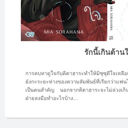
รักนี้เกินต้าน
การคบหาดูใจกับคิตาฮาระทำให้มิซุซุดีใจเหลื
ยังกะระยะห่างของความสัมพันธ์ที่เรียกว่าแฟนไ
เป็นคนสำคัญ นอกจากคิตาฮาระจะไม่ล่วงเกิ
ฝ่ายลงมือทำอะไรบ้าง…