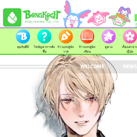
คุยกับพี่บี
ไขปัญหาการสั่ง
ก้าวแรกสู่นัก
ก้าวแรกสู่นัก
ดูดวง
เรื่องเล่าจา
ซื้อ
วาด
เขียน
ญี่ปุ่น