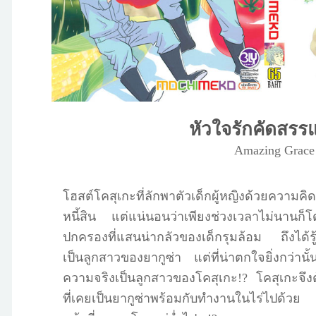
หัวใจรักคัดสรร
Amazing Grace
โฮสต์โคสุเกะที่ลักพาตัวเด็กผู้หญิงด้วยความคิดช
หนี้สิน แต่แน่นอนว่าเพียงช่วงเวลาไม่นานก
ปกครองที่แสนน่ากลัวของเด็กรุมล้อม ถึงได้รู้ต
เป็นลูกสาวของยากูซ่า แต่ที่น่าตกใจยิ่งกว่านั้น
ความจริงเป็นลูกสาวของโคสุเกะ!? โคสุเกะจึง
ที่เคยเป็นยากูซ่าพร้อมกับทำงานในไร่ไปด้วย แ