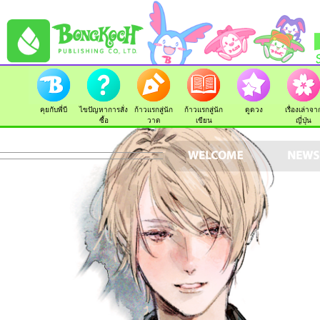
คุยกับพี่บี
ไขปัญหาการสั่ง
ก้าวแรกสู่นัก
ก้าวแรกสู่นัก
ดูดวง
เรื่องเล่าจา
ซื้อ
วาด
เขียน
ญี่ปุ่น