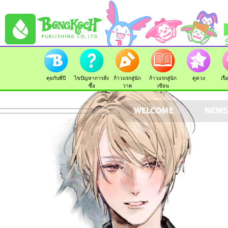
คุยกับพี่บี
ไขปัญหาการสั่ง
ก้าวแรกสู่นัก
ก้าวแรกสู่นัก
ดูดวง
เรื
ซื้อ
วาด
เขียน